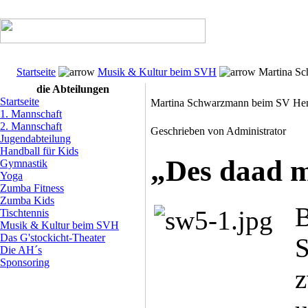
Startseite
Musik & Kultur beim SVH
Martina Sc
die Abteilungen
Startseite
Martina Schwarzmann beim SV Hen
1. Mannschaft
2. Mannschaft
Geschrieben von Administrator
Jugendabteilung
Handball für Kids
„Des daad m
Gymnastik
Yoga
Zumba Fitness
Zumba Kids
B
Tischtennis
Musik & Kultur beim SVH
Das G'stockicht-Theater
S
Die AH´s
Sponsoring
z