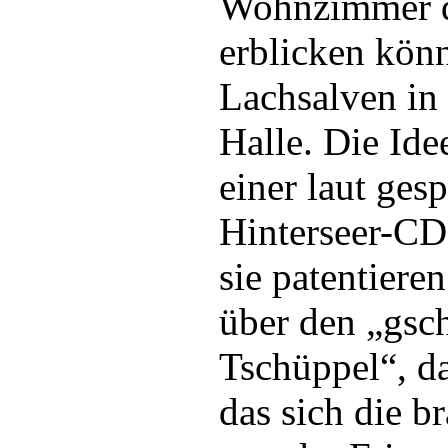
Wohnzimmer d
erblicken könn
Lachsalven in
Halle. Die Id
einer laut ges
Hinterseer-CD 
sie patentiere
über den „gsc
Tschüppel“, d
das sich die b