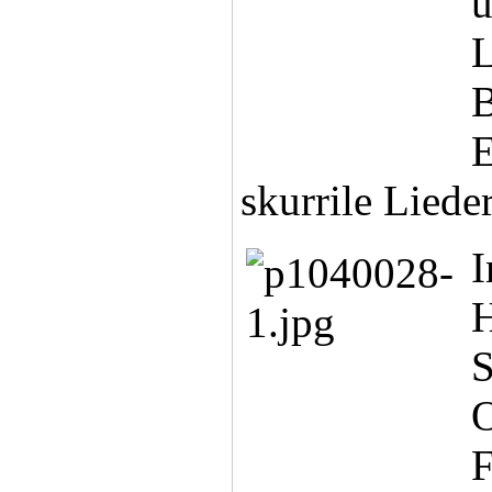
u
L
B
E
skurrile Liede
I
H
S
O
F