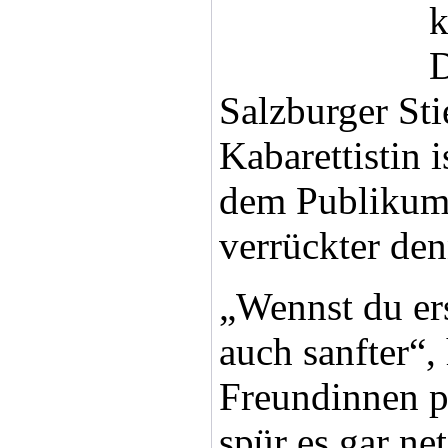
k
D
Salzburger Sti
Kabarettistin 
dem Publikum 
verrückter den
„Wennst du ers
auch sanfter“,
Freundinnen p
spür es gar net