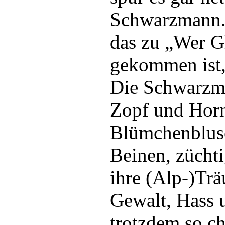
Schwarzmann.
das zu „Wer G
gekommen ist, 
Die Schwarzma
Zopf und Horn
Blümchenblus
Beinen, züchti
ihre (Alp-)Trä
Gewalt, Hass 
trotzdem so c