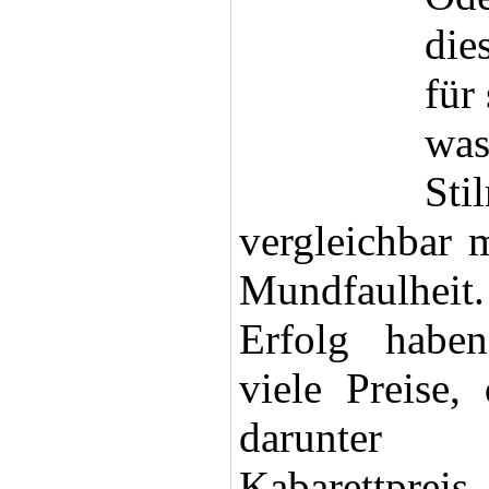
die
für
wa
Sti
vergleichbar 
Mundfaulheit
Erfolg habe
viele Preise,
darunter 
Kabarettpreis.