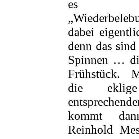
es
„Wiederbelebu
dabei eigentl
denn das sind 
Spinnen … di
Frühstück. M
die ekli
entspreche
kommt dann
Reinhold Mes