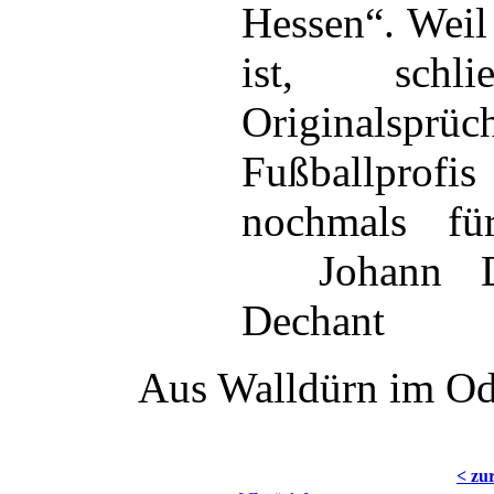
Hessen“. Weil
ist, sch
Original
Fußballprofi
nochmals für
Johann D
Dechant
Aus Walldürn im O
< zu