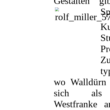
Gestalten“ gi
Sp
K
St
Pr
Zu
ty
wo Walldürn l
sich als „
Westfranke 