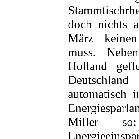
Stammtischrh
doch nichts 
März keine
muss. Neben
Holland gefl
Deutschlan
automatisch i
Energiesparl
Miller so
Energieeinspa