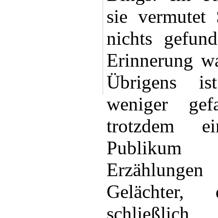
sie vermutet 
nichts gefund
Erinnerung war
Übrigens i
weniger gef
trotzdem e
Publikum q
Erzählungen
Gelächter,
schließl