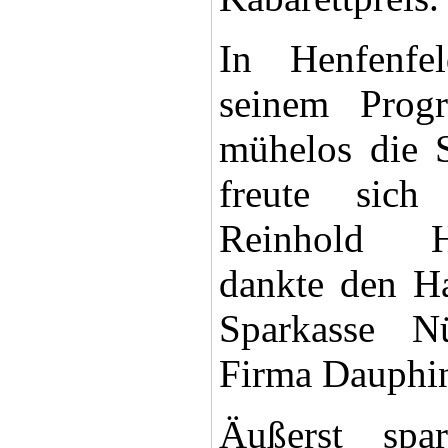
In Henfenfe
seinem Prog
mühelos die S
freute sich
Reinhold H
dankte den Ha
Sparkasse N
Firma Dauphin
Äußerst spa