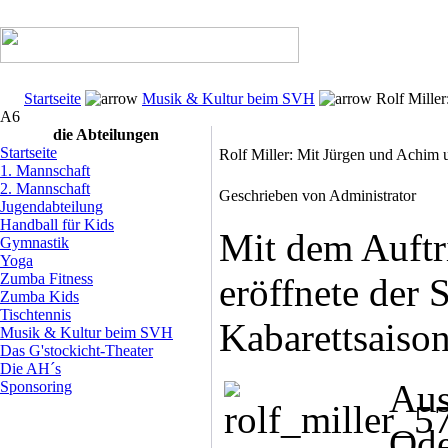
Startseite
Musik & Kultur beim SVH
Rolf Miller
A6
die Abteilungen
Startseite
Rolf Miller: Mit Jürgen und Achim
1. Mannschaft
2. Mannschaft
Geschrieben von Administrator
Jugendabteilung
Handball für Kids
Mit dem Auftri
Gymnastik
Yoga
Zumba Fitness
eröffnete der 
Zumba Kids
Tischtennis
Kabarettsaiso
Musik & Kultur beim SVH
Das G'stockicht-Theater
Die AH´s
Au
Sponsoring
Od