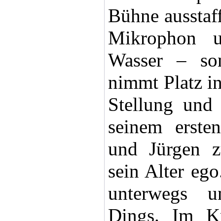
Bühne ausstaff
Mikrophon u
Wasser – son
nimmt Platz i
Stellung und
seinem erste
und Jürgen z
sein Alter eg
unterwegs u
Dings. Im K