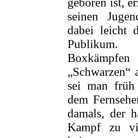
geboren ist, e
seinen Jugend
dabei leicht 
Publikum.
Boxkämpf
„Schwarzen“ a
sei man früh
dem Fernseher
damals, der h
Kampf zu vie