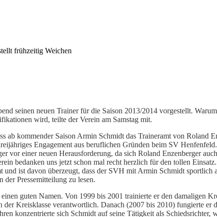
ellt frühzeitig Weichen
end seinen neuen Trainer für die Saison 2013/2014 vorgestellt. Waru
ifikationen wird, teilte der Verein am Samstag mit.
ass ab kommender Saison Armin Schmidt das Traineramt von Roland E
t dreijähriges Engagement aus beruflichen Gründen beim SV Henfenfeld.
 vor einer neuen Herausforderung, da sich Roland Enzenberger auch i
rein bedanken uns jetzt schon mal recht herzlich für den tollen Einsatz. 
t und ist davon überzeugt, dass der SVH mit Armin Schmidt sportlich ab
in der Pressemitteilung zu lesen.
einen guten Namen. Von 1999 bis 2001 trainierte er den damaligen K
 der Kreisklasse verantwortlich. Danach (2007 bis 2010) fungierte er d
hren konzentrierte sich Schmidt auf seine Tätigkeit als Schiedsrichter, 