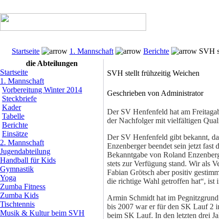
Startseite
1. Mannschaft
Berichte
SVH st
die Abteilungen
Startseite
SVH stellt frühzeitig Weichen
1. Mannschaft
Vorbereitung Winter 2014
Geschrieben von Administrator
Steckbriefe
Kader
Der SV Henfenfeld hat am Freitagab
Tabelle
der Nachfolger mit vielfältigen Qual
Berichte
Einsätze
Der SV Henfenfeld gibt bekannt, d
2. Mannschaft
Enzenberger beendet sein jetzt fas
Jugendabteilung
Bekanntgabe von Roland Enzenberger
Handball für Kids
stets zur Verfügung stand. Wir als Ve
Gymnastik
Fabian Grötsch aber positiv gestimm
Yoga
die richtige Wahl getroffen hat“, ist 
Zumba Fitness
Zumba Kids
Armin Schmidt hat im Pegnitzgrund 
Tischtennis
bis 2007 war er für den SK Lauf 2 in
Musik & Kultur beim SVH
beim SK Lauf. In den letzten drei Ja