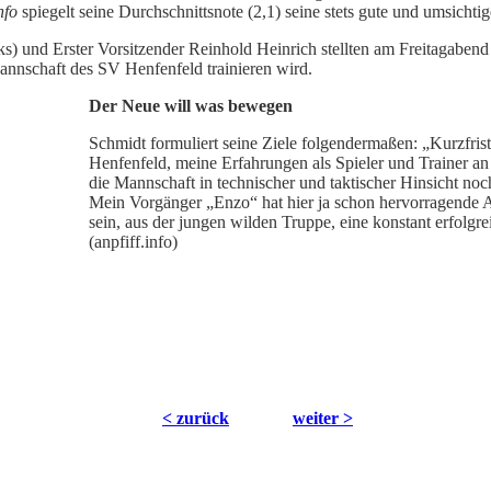
nfo
spiegelt seine Durchschnittsnote (2,1) seine stets gute und umsichti
nks) und Erster Vorsitzender Reinhold Heinrich stellten am Freitagaben
 Mannschaft des SV Henfenfeld trainieren wird.
Der Neue will was bewegen
Schmidt formuliert seine Ziele folgendermaßen: „Kurzfristi
Henfenfeld, meine Erfahrungen als Spieler und Trainer a
die Mannschaft in technischer und taktischer Hinsicht noc
Mein Vorgänger „Enzo“ hat hier ja schon hervorragende Arb
sein, aus der jungen wilden Truppe, eine konstant erfolg
(anpfiff.info)
< zurück
weiter >