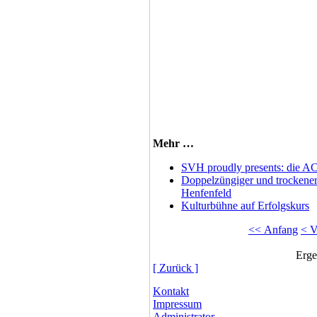
Mehr …
SVH proudly presents: die 
Doppelzüngiger und trockene
Henfenfeld
Kulturbühne auf Erfolgskurs
<< Anfang
< V
Erge
[ Zurück ]
Kontakt
Impressum
Administrator