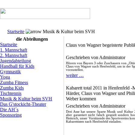
Startseite
Musik & Kultur beim SVH
die Abteilungen
Startseite
Claus von Wagner begeisterte Publi
1. Mannschaft
2. Mannschaft
Geschrieben von Administrator
Jugendabteilung
Hörern von Bayern 3 oder Zuschauern von „Ottis S
Handball für Kids
Claus von Wagner nach Henfenfeld, um in der Sp
vorzustellen.
Gymnastik
weiter …
Yoga
Zumba Fitness
Zumba Kids
Kabarett total 2011 in Henfenfeld -
Tischtennis
Härder, Claus von Wagner und Phil
Musik & Kultur beim SVH
Weber kommen
Das G'stockicht-Theater
Geschrieben von Administrator
Die AH´s
Drei Asse hat unsere Sparte Musik und Kultur
Sponsoring
aber garantiert nicht falsch gespielt sondern h
Heinrich, unser Vorsitzende des
Sportvereins kon
Kabarettisten nach Henfenfeld
einladen.