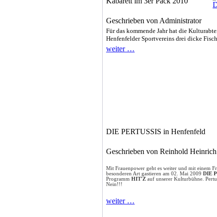
Kabarett im 3er Pack 2010
Geschrieben von Administrator
Für das kommende Jahr hat die Kulturabte
Henfenfelder Sportvereins drei dicke Fisc
weiter …
DIE PERTUSSIS in Henfenfeld
Geschrieben von Reinhold Heinric
Mit Frauenpower geht es weiter und mit einem F
besonderen Art gastieren am 02. Mai 2009
DIE 
Programm
HIT'Z
auf unserer Kulturbühne. Pertu
Nein!!!
weiter …